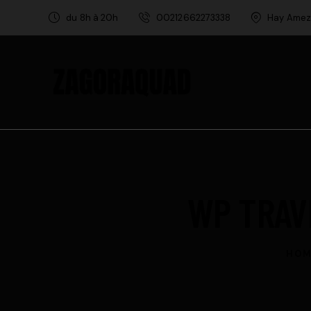
du 8h à 20h
00212662273338
Hay Amez
WP TRAV
HOM