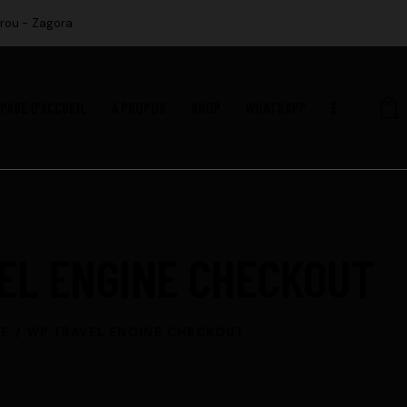
rou - Zagora
PAGE D’ACCUEIL
À PROPOS
SHOP
WHATSAPP
0
EL ENGINE CHECKOUT
E
WP TRAVEL ENGINE CHECKOUT